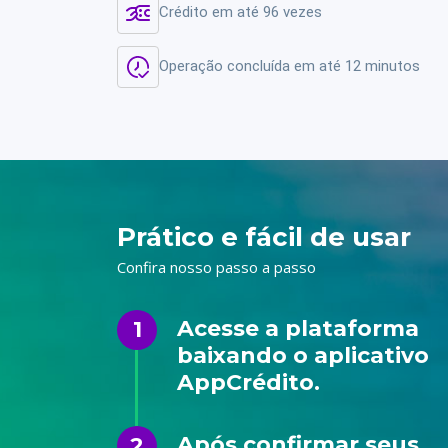
Crédito em até 96 vezes
Operação concluída em até 12 minutos
Prático e fácil de usar
Confira nosso passo a passo
Acesse a plataforma
1
baixando o aplicativo
AppCrédito.
Após confirmar seus
2