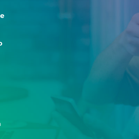
ue
o
a