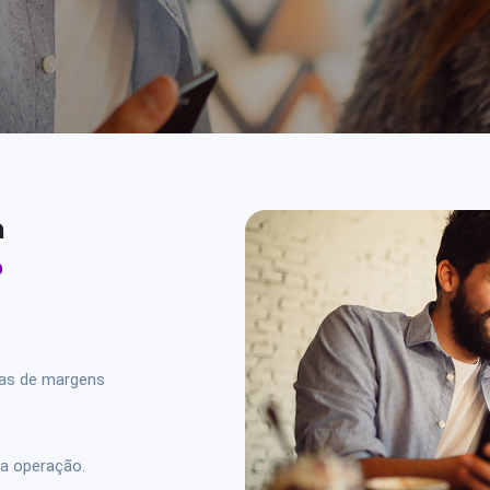
a
o
ras de margens
a operação.