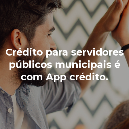
Crédito para servidores
públicos municipais é
com App crédito.