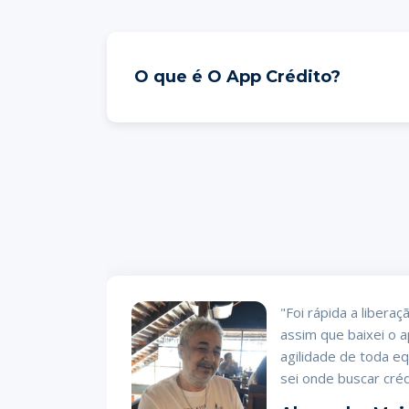
O que é O App Crédito?
WhatsApp e
"Foi rápida a liber
ões, meu
assim que baixei o a
iversário
agilidade de toda e
do e o
sei onde buscar créd
ção."