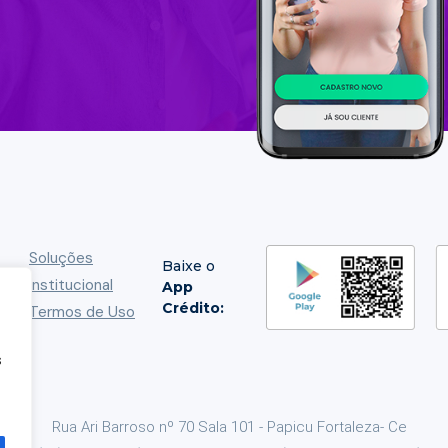
Soluções
Baixe o
Institucional
App
Crédito:
Termos de Uso
de
s
Rua Ari Barroso nº 70 Sala 101 - Papicu Fortaleza- Ce