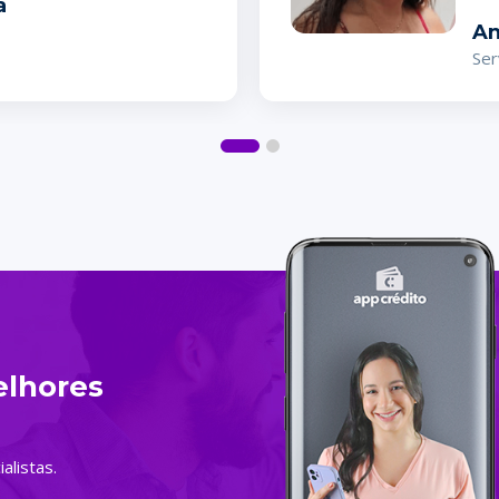
a
An
Ser
lhores
alistas.