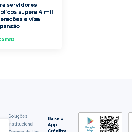
ra servidores
blicos supera 4 mil
erações e visa
pansão
ba mais
Soluções
Baixe o
Institucional
App
Crédito:
Termos de Uso