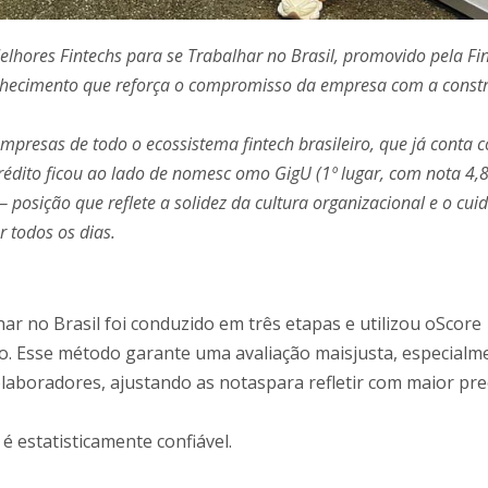
lhores Fintechs para se Trabalhar no Brasil, promovido pela Fi
hecimento que reforça o compromisso da empresa com a const
mpresas de todo o ecossistema fintech brasileiro, que já conta 
rédito ficou ao lado de nomesc omo GigU (1º lugar, com nota 4,8
 posição que reflete a solidez da cultura organizacional e o cui
 todos os dias.
r no Brasil foi conduzido em três etapas e utilizou oScore
o. Esse método garante uma avaliação maisjusta, especialm
boradores, ajustando as notaspara refletir com maior pre
é estatisticamente confiável.