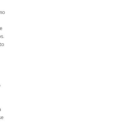
omo
de
s.
to
o
a
se