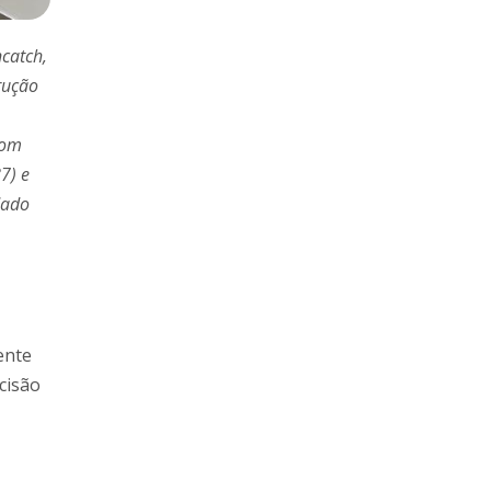
ncatch,
rução
com
7) e
dado
ente
cisão