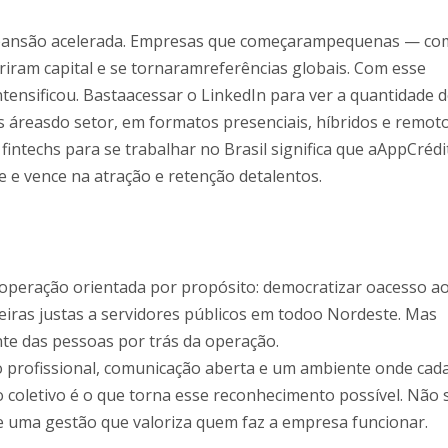
expansão acelerada. Empresas que começarampequenas — c
riram capital e se tornaramreferências globais. Com esse
ntensificou. Bastaacessar o LinkedIn para ver a quantidade 
s áreasdo setor, em formatos presenciais, híbridos e remoto
fintechs para se trabalhar no Brasil significa que aAppCrédi
e vence na atração e retenção detalentos.
a operação orientada por propósito: democratizar oacesso a
eiras justas a servidores públicos em todoo Nordeste. Mas
te das pessoas por trás da operação.
o profissional, comunicação aberta e um ambiente onde cad
 coletivo é o que torna esse reconhecimento possível. Não 
 de uma gestão que valoriza quem faz a empresa funcionar.